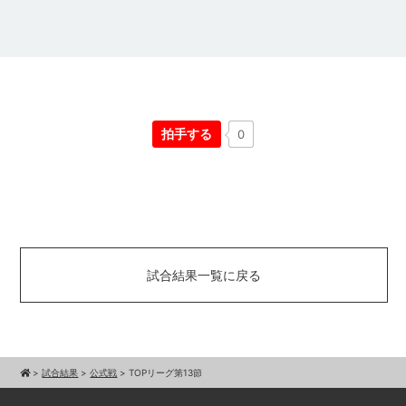
拍手する
0
試合結果一覧に戻る
>
試合結果
>
公式戦
>
TOPリーグ第13節