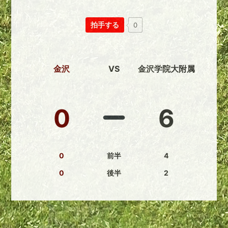
拍手する
0
金沢
VS
金沢学院大附属
0
6
0
前半
4
0
後半
2