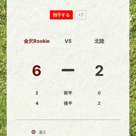
拍手する
+7
金沢Rookie
VS
北陸
6
2
2
前半
0
4
後半
2
泉2