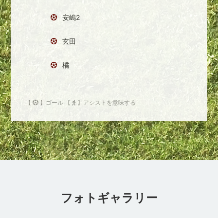
安嶋2
玄田
橘
【
】ゴール 【
】アシストを意味する
フォトギャラリー