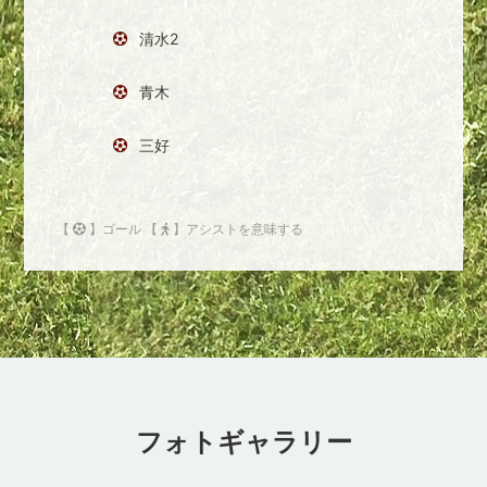
清水2
青木
三好
【
】ゴール 【
】アシストを意味する
フォトギャラリー