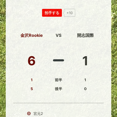
拍手する
+10
金沢Rookie
VS
開志国際
6
1
1
前半
1
5
後半
0
宮元2